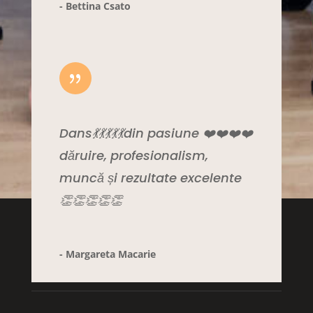
- Bettina Csato
{
Dans💃💃💃💃💃din pasiune ❤️❤️❤️❤️
dăruire, profesionalism,
muncă și rezultate excelente
👏👏👏👏👏
- Margareta Macarie