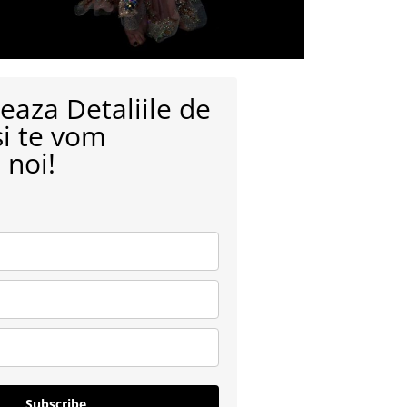
aza Detaliile de
si te vom
 noi!
Subscribe