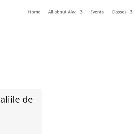
Home
All about Alya
Events
Classes
 Oriental
i din viata ta
liile de