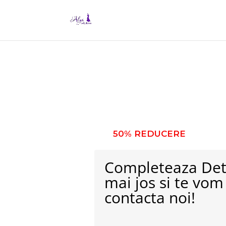
Spectacol de dans
Pentru cea mai memorabila z
50% REDUCERE
Completeaza Deta
mai jos si te vom
contacta noi!